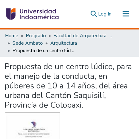
(current)
Log In
Communities & Collections
Home
Pregrado
Facultad de Arquitectura, Artes y Diseño
All of DSpace
Sede Ambato
Arquitectura
Propuesta de un centro lúdico, para el manejo de la conducta, en púberes de 10 a 14 años, del área urbana del Cantón Saquisili, Provincia de Cotopaxi.
Statistics
Estadísticas Externas
Propuesta de un centro lúdico, para
el manejo de la conducta, en
púberes de 10 a 14 años, del área
urbana del Cantón Saquisili,
Provincia de Cotopaxi.