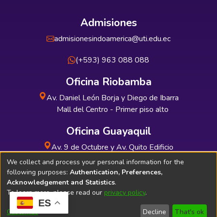
Admisiones
admisionesindoamerica@uti.edu.ec
(+593) 963 088 088
Oficina Riobamba
Av. Daniel León Borja y Diego de Ibarra
Mall del Centro - Primer piso alto
Oficina Guayaquil
Av. 9 de Octubre y Av. Quito Edificio
INDUAUTO - Planta baja
We collect and process your personal information for the
following purposes:
Authentication, Preferences,
Acknowledgement and Statistics
.
To learn more, please read our
privacy policy
.
ES
Soporte Técnico
Bibliolatino.com
Customize
Decline
That's ok