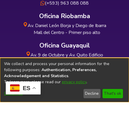
(+593) 963 088 088
Oficina Riobamba
Av. Daniel León Borja y Diego de Ibarra
Mall del Centro - Primer piso alto
Oficina Guayaquil
Av. 9 de Octubre y Av. Quito Edificio
INDUAUTO - Planta baja
We collect and process your personal information for the
following purposes:
Authentication, Preferences,
Acknowledgement and Statistics
.
To learn more, please read our
privacy policy
.
ES
Soporte Técnico
Bibliolatino.com
Customize
Decline
That's ok