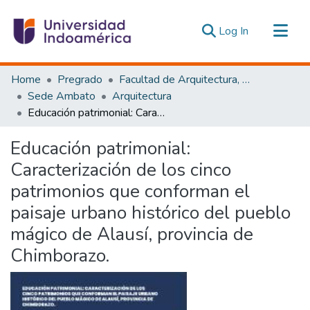
(current)
Log In
Communities & Collections
Home
Pregrado
Facultad de Arquitectura, Artes y Diseño
All of DSpace
Sede Ambato
Arquitectura
Educación patrimonial: Caracterización de los cinco patrimonios que conforman el paisaje urbano histórico del pueblo mágico de Alausí, provincia de Chimborazo.
Statistics
Estadísticas Externas
Educación patrimonial:
Caracterización de los cinco
patrimonios que conforman el
paisaje urbano histórico del pueblo
mágico de Alausí, provincia de
Chimborazo.