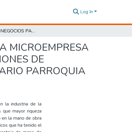
Log In
PLAN DE NEGOCIOS PARA LA CREACIÓN DE UNA MICROEMPRESA DE FABRICACIÓN DE ANDAMIOS CON PROTECCIONES DE SEGURIDAD UBICADA EN EL BARRIO BICENTENARIO PARROQUIA CALDERÓN DEL CANTÓN QUITO, AÑO 2018.
NA MICROEMPRESA
IONES DE
NARIO PARROQUIA
 la industria de la
s que mayor riqueza
o en la mano de obra
icos que ha tenido el