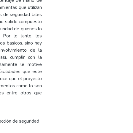
rcentaje de mano de
amientas que utilizan
es de seguridad tales
mio solido compuesto
guridad de quienes lo
a. Por lo tanto, los
os básicos, sino hay
nvolvimiento de la
así, cumplir con la
solamente le motive
facilidades que este
noce que el proyecto
lementos como lo son
vos entre otros que
ección de seguridad