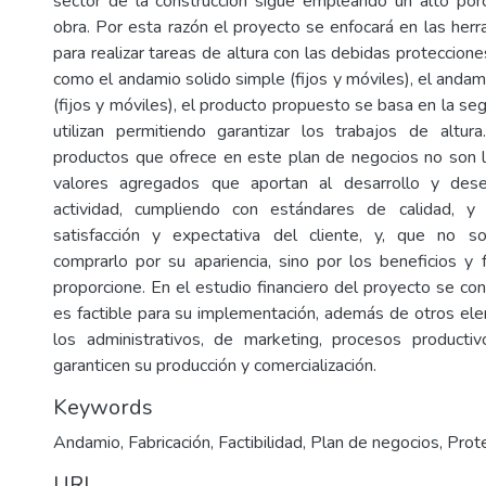
sector de la construcción sigue empleando un alto po
obra. Por esta razón el proyecto se enfocará en las herr
para realizar tareas de altura con las debidas proteccion
como el andamio solido simple (fijos y móviles), el anda
(fijos y móviles), el producto propuesto se basa en la se
utilizan permitiendo garantizar los trabajos de altur
productos que ofrece en este plan de negocios no son l
valores agregados que aportan al desarrollo y dese
actividad, cumpliendo con estándares de calidad, y 
satisfacción y expectativa del cliente, y, que no 
comprarlo por su apariencia, sino por los beneficios y 
proporcione. En el estudio financiero del proyecto se co
es factible para su implementación, además de otros e
los administrativos, de marketing, procesos producti
garanticen su producción y comercialización.
Keywords
Andamio
,
Fabricación
,
Factibilidad
,
Plan de negocios
,
Prot
URI