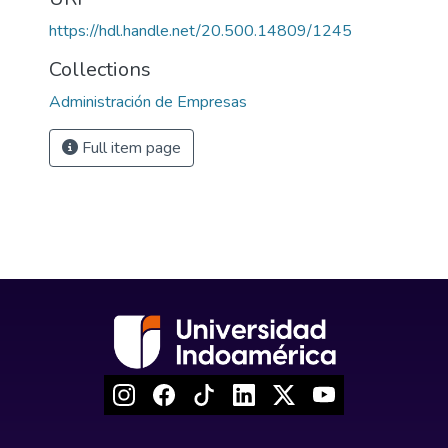
https://hdl.handle.net/20.500.14809/1245
Collections
Administración de Empresas
Full item page