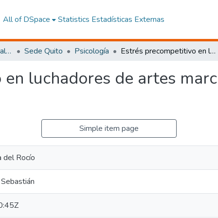
All of DSpace
Statistics
Estadísticas Externas
Facultad de Ciencias Sociales y Humanas
Sede Quito
Psicología
Estrés precompetitivo en luchadores de artes marciales mixtas de Pichincha
 en luchadores de artes marc
Simple item page
a del Rocío
 Sebastián
0:45Z