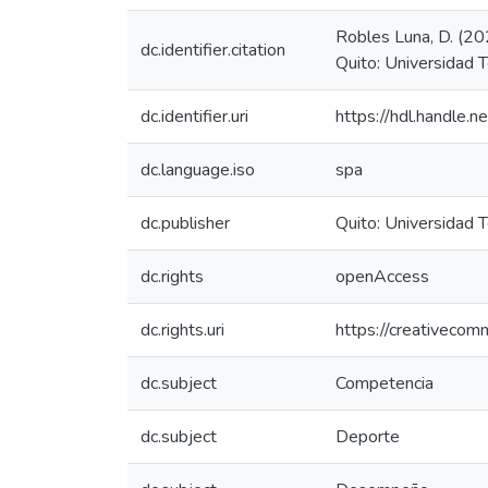
Robles Luna, D. (20
dc.identifier.citation
Quito: Universidad T
dc.identifier.uri
https://hdl.handle
dc.language.iso
spa
dc.publisher
Quito: Universidad 
dc.rights
openAccess
dc.rights.uri
https://creativecom
dc.subject
Competencia
dc.subject
Deporte