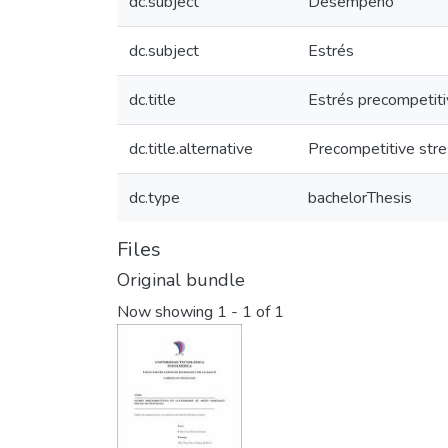
dc.subject
Desempeño
dc.subject
Estrés
dc.title
Estrés precompetiti
dc.title.alternative
Precompetitive stres
dc.type
bachelorThesis
Files
Original bundle
Now showing
1 - 1 of 1