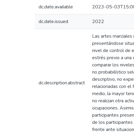
dc.date.available
2023-05-03T15:0
dc.date.issued
2022
Las artes marciales 
presentándose situa
nivel de control de 
estrés previo a una 
comparar los nivele
no probabilístico se
descriptivo, no expe
dc.description.abstract
relacionadas con el 
medio, la mayor tend
no realizan otra act
ocupaciones. Asimism
participantes prese
de los participantes
frente ante situaci