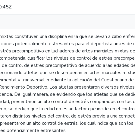
0:45Z
mixtas constituyen una disciplina en la que se llevan a cabo enf
ciones potencialmente estresantes para el deportista antes de co
estrés precompetitivo en luchadores de artes marciales mixtas de 
competencia, clasificar los niveles de control de estrés precompe
s de control de estrés precompetitivo de acuerdo a las edades de
leccionando atletas que se desempeñan en artes marciales mixtas,
rimental y transversal, mediante la aplicación del Cuestionario de
Rendimiento Deportivo. Los atletas presentaron diversos niveles 
encia. De igual manera, se evidenció que los atletas que se dedi
ividad, presentaron un alto control de estrés comparados con los
o, se dedujo que la edad no es un factor que incide en el control
ntaron distintos niveles del control de estrés previo a una com
 presentaron un alto control de estrés, los cual indica que son l
ones potencialmente estresantes.