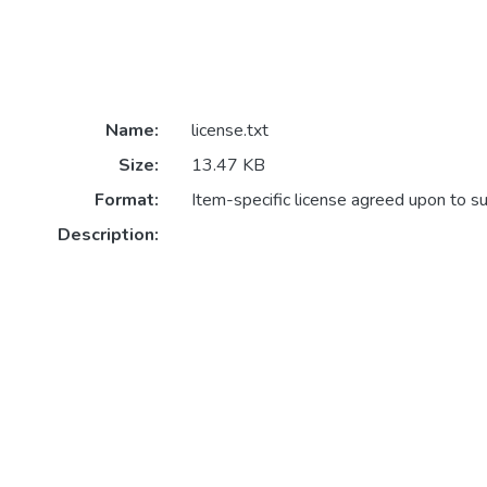
Name:
license.txt
Size:
13.47 KB
Format:
Item-specific license agreed upon to s
Description: