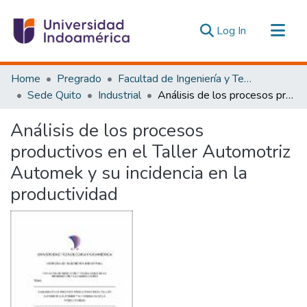
(current)
Log In
Communities & Collections
Home
Pregrado
Facultad de Ingeniería y Tecnologías de la Información y la Comunicación
All of DSpace
Sede Quito
Industrial
Análisis de los procesos productivos en el Taller Automotriz Automek y su incidencia en la productividad
Statistics
Análisis de los procesos
Estadísticas Externas
productivos en el Taller Automotriz
Automek y su incidencia en la
productividad