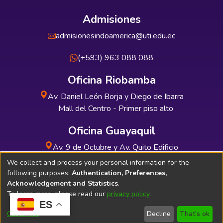
Admisiones
admisionesindoamerica@uti.edu.ec
(+593) 963 088 088
Oficina Riobamba
Av. Daniel León Borja y Diego de Ibarra
Mall del Centro - Primer piso alto
Oficina Guayaquil
Av. 9 de Octubre y Av. Quito Edificio
INDUAUTO - Planta baja
We collect and process your personal information for the
following purposes:
Authentication, Preferences,
Acknowledgement and Statistics
.
To learn more, please read our
privacy policy
.
ES
Soporte Técnico
Bibliolatino.com
Customize
Decline
That's ok