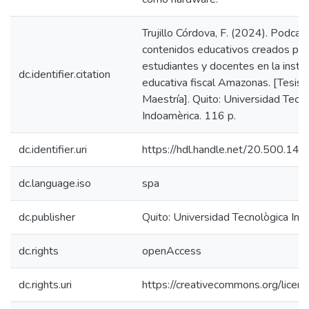
Trujillo Córdova, F. (2024). Podcas
contenidos educativos creados por
estudiantes y docentes en la instit
dc.identifier.citation
educativa fiscal Amazonas. [Tesis 
Maestría]. Quito: Universidad Tecn
Indoamèrica. 116 p.
dc.identifier.uri
https://hdl.handle.net/20.500.1
dc.language.iso
spa
dc.publisher
Quito: Universidad Tecnològica In
dc.rights
openAccess
dc.rights.uri
https://creativecommons.org/licens