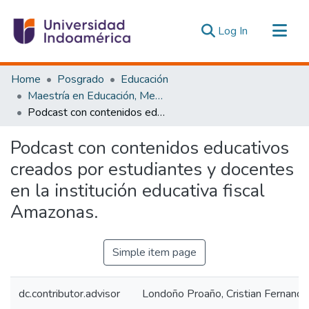
(current)
Log In
Communities & Collections
Home
Posgrado
Educación
All of DSpace
Maestría en Educación, Mención Pedagogía en Entornos Digitales
Podcast con contenidos educativos creados por estudiantes y docentes en la institución educativa fiscal Amazonas.
Statistics
Estadísticas Externas
Podcast con contenidos educativos
creados por estudiantes y docentes
en la institución educativa fiscal
Amazonas.
Simple item page
dc.contributor.advisor
Londoño Proaño, Cristian Fernando