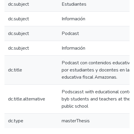
dc.subject
Estudiantes
dc.subject
Información
dc.subject
Podcast
dc.subject
Información
Podcast con contenidos educativo
dc.title
por estudiantes y docentes en la in
educativa fiscal Amazonas.
Podscasst with educational conten
dc.title.alternative
byb students and teachers at the
public school
dc.type
masterThesis