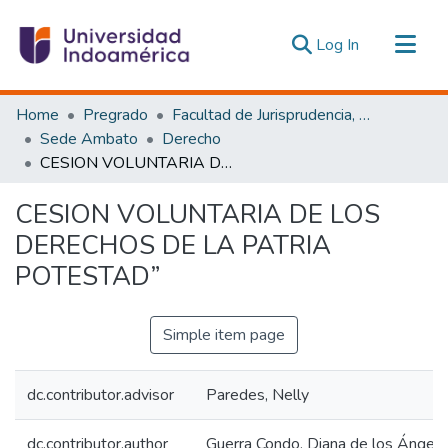
(current)
Log In
Communities & Collections
Home
Pregrado
Facultad de Jurisprudencia, Ciencias Políticas y Económicas
All of DSpace
Sede Ambato
Derecho
CESION VOLUNTARIA DE LOS DERECHOS DE LA PATRIA POTESTAD”
Statistics
Estadísticas Externas
CESION VOLUNTARIA DE LOS
DERECHOS DE LA PATRIA
POTESTAD”
Simple item page
dc.contributor.advisor
Paredes, Nelly
dc.contributor.author
Guerra Condo, Diana de los Ángel