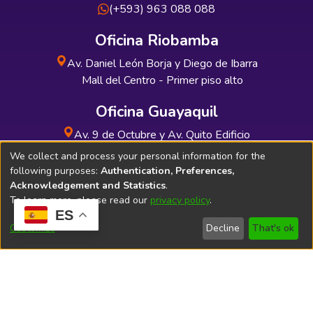
(+593) 963 088 088
Oficina Riobamba
Av. Daniel León Borja y Diego de Ibarra
Mall del Centro - Primer piso alto
Oficina Guayaquil
Av. 9 de Octubre y Av. Quito Edificio
INDUAUTO - Planta baja
We collect and process your personal information for the
following purposes:
Authentication, Preferences,
Acknowledgement and Statistics
.
To learn more, please read our
privacy policy
.
ES
Soporte Técnico
Bibliolatino.com
Customize
Decline
That's ok