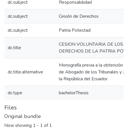
dc.subject
Responsabilidad
dc.subject
Cesión de Derechos
dc.subject
Patria Potestad
CESION VOLUNTARIA DE LOS
dc.title
DERECHOS DE LA PATRIA POT
Monografía previa a la obtención de
dc.title.alternative
de Abogado de los Tribunales y J
la República del Ecuador.
dc.type
bachelorThesis
Files
Original bundle
Now showing
1 - 1 of 1