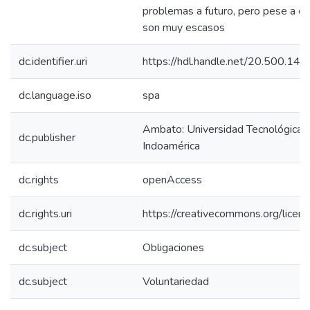
problemas a futuro, pero pese a e
son muy escasos
dc.identifier.uri
https://hdl.handle.net/20.500.14
dc.language.iso
spa
Ambato: Universidad Tecnológica
dc.publisher
Indoamérica
dc.rights
openAccess
dc.rights.uri
https://creativecommons.org/licens
dc.subject
Obligaciones
dc.subject
Voluntariedad