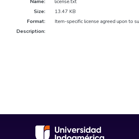
Name:
license.txt
Size:
13.47 KB
Format:
Item-specific license agreed upon to s
Description: