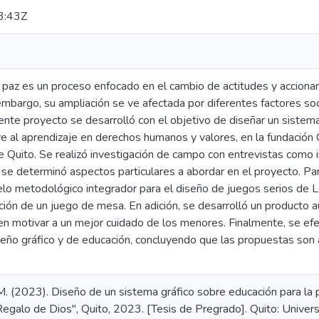
3:43Z
 paz es un proceso enfocado en el cambio de actitudes y accionar
n embargo, su ampliación se ve afectada por diferentes factores so
ente proyecto se desarrolló con el objetivo de diseñar un sistema
e al aprendizaje en derechos humanos y valores, en la fundación 
e Quito. Se realizó investigación de campo con entrevistas como 
 se determinó aspectos particulares a abordar en el proyecto. Pa
o metodológico integrador para el diseño de juegos serios de L
ción de un juego de mesa. En adición, se desarrolló un producto a
n motivar a un mejor cuidado de los menores. Finalmente, se efec
seño gráfico y de educación, concluyendo que las propuestas son 
M. (2023). Diseño de un sistema gráfico sobre educación para la 
"Regalo de Dios", Quito, 2023. [Tesis de Pregrado]. Quito: Univer