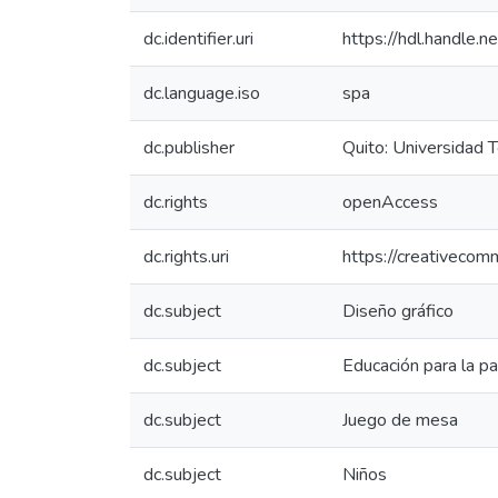
dc.identifier.uri
https://hdl.handle
dc.language.iso
spa
dc.publisher
Quito: Universidad 
dc.rights
openAccess
dc.rights.uri
https://creativecom
dc.subject
Diseño gráfico
dc.subject
Educación para la pa
dc.subject
Juego de mesa
dc.subject
Niños