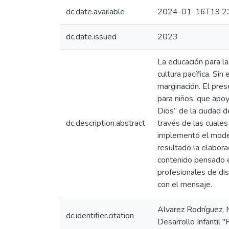
dc.date.available
2024-01-16T19:2
dc.date.issued
2023
La educación para la
cultura pacífica. Si
marginación. El pres
para niños, que apoy
Dios” de la ciudad d
dc.description.abstract
través de las cuales
implementó el model
resultado la elabora
contenido pensado e
profesionales de di
con el mensaje.
Alvarez Rodríguez, 
dc.identifier.citation
Desarrollo Infantil 