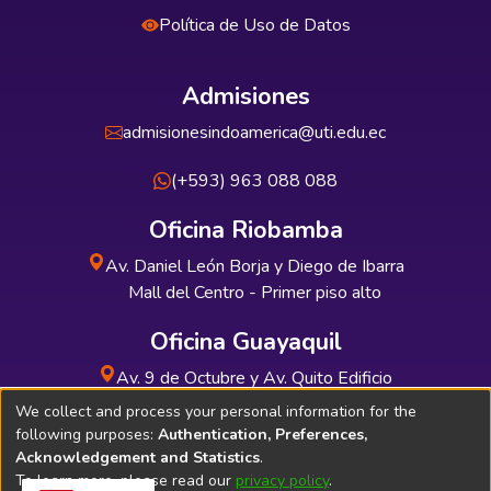
Política de Uso de Datos
Admisiones
admisionesindoamerica@uti.edu.ec
(+593) 963 088 088
Oficina Riobamba
Av. Daniel León Borja y Diego de Ibarra
Mall del Centro - Primer piso alto
Oficina Guayaquil
Av. 9 de Octubre y Av. Quito Edificio
INDUAUTO - Planta baja
We collect and process your personal information for the
following purposes:
Authentication, Preferences,
Acknowledgement and Statistics
.
To learn more, please read our
privacy policy
.