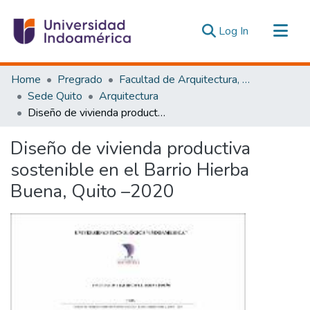
(current)
Log In
Communities & Collections
Home
Pregrado
Facultad de Arquitectura, Artes y Diseño
All of DSpace
Sede Quito
Arquitectura
Diseño de vivienda productiva sostenible en el Barrio Hierba Buena, Quito –2020
Statistics
Estadísticas Externas
Diseño de vivienda productiva
sostenible en el Barrio Hierba
Buena, Quito –2020