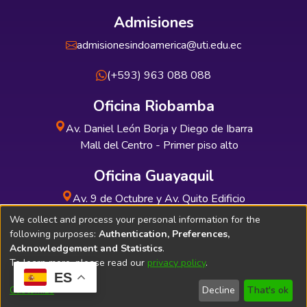
Admisiones
admisionesindoamerica@uti.edu.ec
(+593) 963 088 088
Oficina Riobamba
Av. Daniel León Borja y Diego de Ibarra
Mall del Centro - Primer piso alto
Oficina Guayaquil
Av. 9 de Octubre y Av. Quito Edificio
INDUAUTO - Planta baja
We collect and process your personal information for the
following purposes:
Authentication, Preferences,
Acknowledgement and Statistics
.
To learn more, please read our
privacy policy
.
ES
Soporte Técnico
Bibliolatino.com
Customize
Decline
That's ok