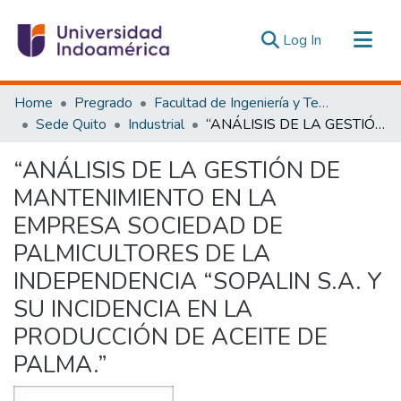
(current)
Log In
Communities & Collections
Home
Pregrado
Facultad de Ingeniería y Tecnologías de la Información y la Comunicación
All of DSpace
Sede Quito
Industrial
“ANÁLISIS DE LA GESTIÓN DE MANTENIMIENTO EN LA EMPRESA SOCIEDAD DE PALMICULTORES DE LA INDEPENDENCIA “SOPALIN S.A. Y SU INCIDENCIA EN LA PRODUCCIÓN DE ACEITE DE PALMA.”
Statistics
“ANÁLISIS DE LA GESTIÓN DE
Estadísticas Externas
MANTENIMIENTO EN LA
EMPRESA SOCIEDAD DE
PALMICULTORES DE LA
INDEPENDENCIA “SOPALIN S.A. Y
SU INCIDENCIA EN LA
PRODUCCIÓN DE ACEITE DE
PALMA.”