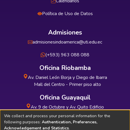
Calendarios
Política de Uso de Datos
Admisiones
admisionesindoamerica@uti.edu.ec
(+593) 963 088 088
Oficina Riobamba
Av. Daniel León Borja y Diego de Ibarra
Mall del Centro - Primer piso alto
Oficina Guayaquil
Av. 9 de Octubre y Av. Quito Edificio
INDUAUTO - Planta baja
We collect and process your personal information for the
following purposes:
Authentication, Preferences,
Acknowledgement and Statistics
.