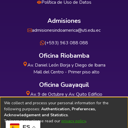
Política de Uso de Datos
Admisiones
admisionesindoamerica@uti.edu.ec
(+593) 963 088 088
Oficina Riobamba
Av. Daniel León Borja y Diego de Ibarra
Mall del Centro - Primer piso alto
Oficina Guayaquil
Av. 9 de Octubre y Av. Quito Edificio
INDUAUTO - Planta baja
We collect and process your personal information for the
following purposes:
Authentication, Preferences,
Acknowledgement and Statistics
.
To learn more, please read our
privacy policy
.
ES