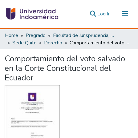
(current)
Log In
Communities & Collections
Home
Pregrado
Facultad de Jurisprudencia, Ciencias Políticas y Económicas
All of DSpace
Sede Quito
Derecho
Comportamiento del voto salvado en la Corte Constitucional del Ecuador
Statistics
Comportamiento del voto salvado
Estadísticas Externas
en la Corte Constitucional del
Ecuador