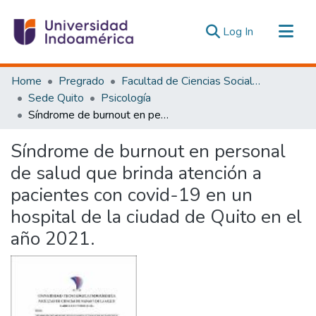
(current)
Log In
Communities & Collections
Home
Pregrado
Facultad de Ciencias Sociales y Humanas
All of DSpace
Sede Quito
Psicología
Síndrome de burnout en personal de salud que brinda atención a pacientes con covid-19 en un hospital de la ciudad de Quito en el año 2021.
Statistics
Estadísticas Externas
Síndrome de burnout en personal
de salud que brinda atención a
pacientes con covid-19 en un
hospital de la ciudad de Quito en el
año 2021.