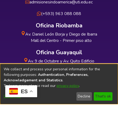
admisionesindoamerica@uti.edu.ec
(+593) 963 088 088
Oficina Riobamba
Av. Daniel León Borja y Diego de Ibarra
Mall del Centro - Primer piso alto
Oficina Guayaquil
Av. 9 de Octubre y Av. Quito Edificio
INDUAUTO - Planta baja
We collect and process your personal information for the
following purposes:
Authentication, Preferences,
Acknowledgement and Statistics
.
To learn more, please read our
privacy policy
.
ES
Soporte Técnico
Bibliolatino.com
Customize
Decline
That's ok