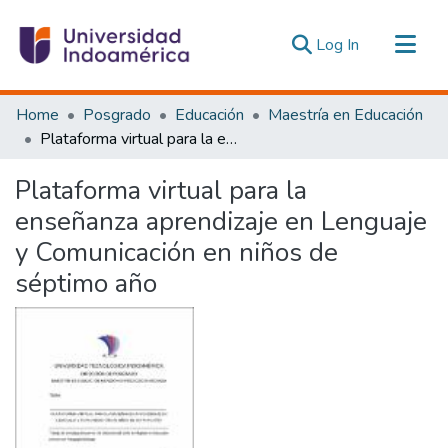
(current)
Log In
Communities & Collections
Home
Posgrado
Educación
Maestría en Educación
All of DSpace
Plataforma virtual para la enseñanza aprendizaje en Lenguaje y Comunicación en niños de séptimo año
Statistics
Plataforma virtual para la
Estadísticas Externas
enseñanza aprendizaje en Lenguaje
y Comunicación en niños de
séptimo año