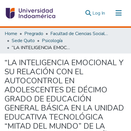
(current)
Log In
Communities & Collections
Home
Pregrado
Facultad de Ciencias Sociales y Humanas
All of DSpace
Sede Quito
Psicología
“LA INTELIGENCIA EMOCIONAL Y SU RELACIÓN CON EL AUTOCONTROL EN ADOLESCENTES DE DÉCIMO GRADO DE EDUCACIÓN GENERAL BÁSICA EN LA UNIDAD EDUCATIVA TECNOLÓGICA “MITAD DEL MUNDO” DE LA CIUDAD DE QUITO EN EL AÑO 2018”
Statistics
Estadísticas Externas
“LA INTELIGENCIA EMOCIONAL Y
SU RELACIÓN CON EL
AUTOCONTROL EN
ADOLESCENTES DE DÉCIMO
GRADO DE EDUCACIÓN
GENERAL BÁSICA EN LA UNIDAD
EDUCATIVA TECNOLÓGICA
“MITAD DEL MUNDO” DE LA