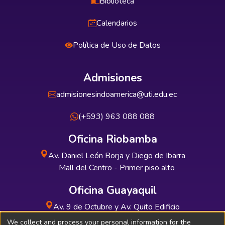
Biblioteca
Calendarios
Política de Uso de Datos
Admisiones
admisionesindoamerica@uti.edu.ec
(+593) 963 088 088
Oficina Riobamba
Av. Daniel León Borja y Diego de Ibarra
Mall del Centro - Primer piso alto
Oficina Guayaquil
Av. 9 de Octubre y Av. Quito Edificio
INDUAUTO - Planta baja
We collect and process your personal information for the