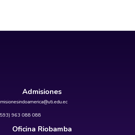
Admisiones
misionesindoamerica@uti.edu.ec
+593) 963 088 088
Oficina Riobamba