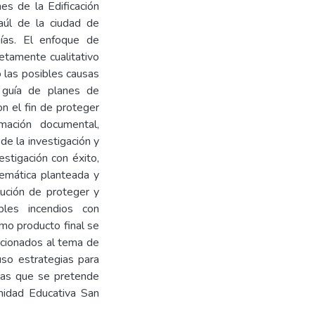
nes de la Edificación
aúl de la ciudad de
uías. El enfoque de
etamente cualitativo
ó las posibles causas
 guía de planes de
on el fin de proteger
mación documental,
de la investigación y
estigación con éxito,
lemática planteada y
lución de proteger y
ibles incendios con
mo producto final se
acionados al tema de
uso estrategias para
 las que se pretende
Unidad Educativa San