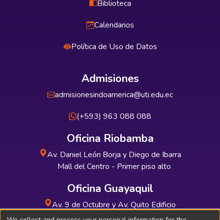
Biblioteca
Calendarios
Política de Uso de Datos
Admisiones
admisionesindoamerica@uti.edu.ec
(+593) 963 088 088
Oficina Riobamba
Av. Daniel León Borja y Diego de Ibarra
Mall del Centro - Primer piso alto
Oficina Guayaquil
Av. 9 de Octubre y Av. Quito Edificio
INDUAUTO - Planta baja
We collect and process your personal information for the