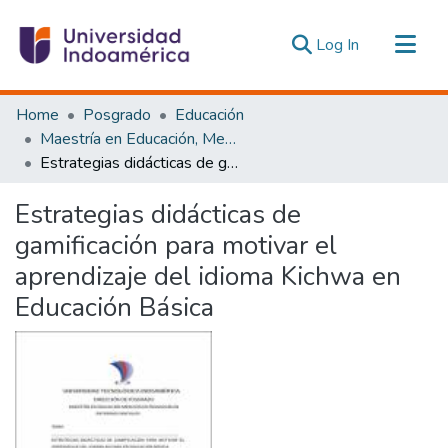
(current)
Log In
Communities & Collections
Home
Posgrado
Educación
All of DSpace
Maestría en Educación, Mención Pedagogía en Entornos Digitales
Estrategias didácticas de gamificación para motivar el aprendizaje del idioma Kichwa en Educación Básica
Statistics
Estadísticas Externas
Estrategias didácticas de
gamificación para motivar el
aprendizaje del idioma Kichwa en
Educación Básica