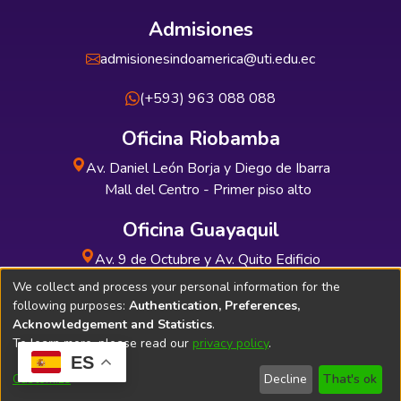
Admisiones
admisionesindoamerica@uti.edu.ec
(+593) 963 088 088
Oficina Riobamba
Av. Daniel León Borja y Diego de Ibarra
Mall del Centro - Primer piso alto
Oficina Guayaquil
Av. 9 de Octubre y Av. Quito Edificio
INDUAUTO - Planta baja
We collect and process your personal information for the
following purposes:
Authentication, Preferences,
Acknowledgement and Statistics
.
To learn more, please read our
privacy policy
.
ES
Soporte Técnico
Bibliolatino.com
Customize
Decline
That's ok