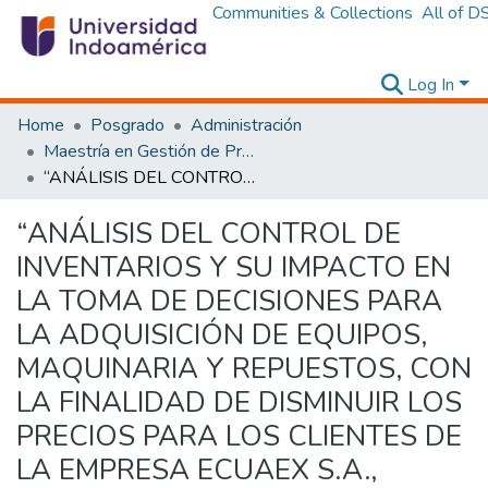
Communities & Collections
All of D
Log In
Home
Posgrado
Administración
Maestría en Gestión de Proyectos Socioproductivos
“ANÁLISIS DEL CONTROL DE INVENTARIOS Y SU IMPACTO EN LA TOMA DE DECISIONES PARA LA ADQUISICIÓN DE EQUIPOS, MAQUINARIA Y REPUESTOS, CON LA FINALIDAD DE DISMINUIR LOS PRECIOS PARA LOS CLIENTES DE LA EMPRESA ECUAEX S.A., UBICADA EN EL DISTRITO METROPOLITANO DE QUITO, PARROQUIA BENALCÁZAR, AÑO 2014”
“ANÁLISIS DEL CONTROL DE
INVENTARIOS Y SU IMPACTO EN
LA TOMA DE DECISIONES PARA
LA ADQUISICIÓN DE EQUIPOS,
MAQUINARIA Y REPUESTOS, CON
LA FINALIDAD DE DISMINUIR LOS
PRECIOS PARA LOS CLIENTES DE
LA EMPRESA ECUAEX S.A.,