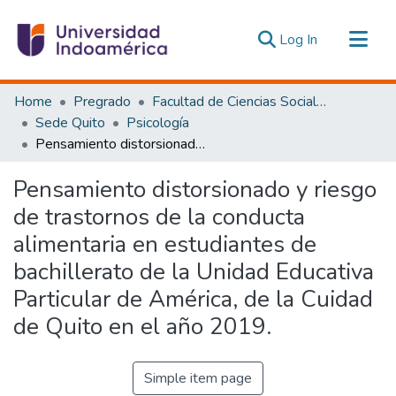
(current)
Log In
Communities & Collections
Home
Pregrado
Facultad de Ciencias Sociales y Humanas
All of DSpace
Sede Quito
Psicología
Pensamiento distorsionado y riesgo de trastornos de la conducta alimentaria en estudiantes de bachillerato de la Unidad Educativa Particular de América, de la Cuidad de Quito en el año 2019.
Statistics
Estadísticas Externas
Pensamiento distorsionado y riesgo
de trastornos de la conducta
alimentaria en estudiantes de
bachillerato de la Unidad Educativa
Particular de América, de la Cuidad
de Quito en el año 2019.
Simple item page