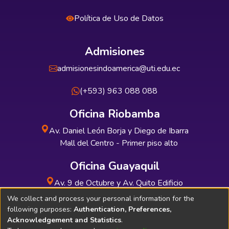
Política de Uso de Datos
Admisiones
admisionesindoamerica@uti.edu.ec
(+593) 963 088 088
Oficina Riobamba
Av. Daniel León Borja y Diego de Ibarra
Mall del Centro - Primer piso alto
Oficina Guayaquil
Av. 9 de Octubre y Av. Quito Edificio
INDUAUTO - Planta baja
We collect and process your personal information for the
following purposes:
Authentication, Preferences,
Acknowledgement and Statistics
.