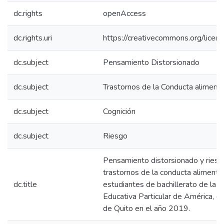
dc.rights
openAccess
dc.rights.uri
https://creativecommons.org/licens
dc.subject
Pensamiento Distorsionado
dc.subject
Trastornos de la Conducta alimenta
dc.subject
Cognición
dc.subject
Riesgo
Pensamiento distorsionado y riesg
trastornos de la conducta alimentar
dc.title
estudiantes de bachillerato de la 
Educativa Particular de América, de
de Quito en el año 2019.