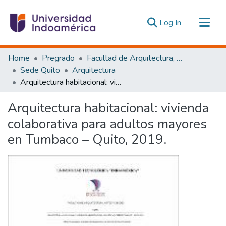
(current)
Log In
Communities & Collections
Home
Pregrado
Facultad de Arquitectura, Artes y Diseño
All of DSpace
Sede Quito
Arquitectura
Arquitectura habitacional: vivienda colaborativa para adultos mayores en Tumbaco – Quito, 2019.
Statistics
Estadísticas Externas
Arquitectura habitacional: vivienda
colaborativa para adultos mayores
en Tumbaco – Quito, 2019.