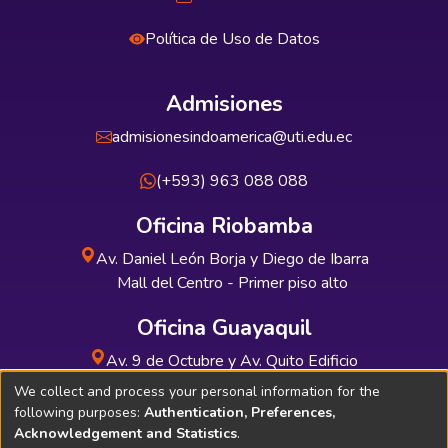
Política de Uso de Datos
Admisiones
admisionesindoamerica@uti.edu.ec
(+593) 963 088 088
Oficina Riobamba
Av. Daniel León Borja y Diego de Ibarra
Mall del Centro - Primer piso alto
Oficina Guayaquil
Av. 9 de Octubre y Av. Quito Edificio
INDUAUTO - Planta baja
We collect and process your personal information for the
following purposes:
Authentication, Preferences,
Acknowledgement and Statistics
.