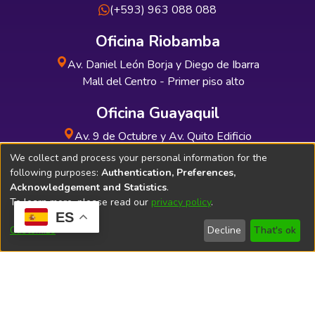
(+593) 963 088 088
Oficina Riobamba
Av. Daniel León Borja y Diego de Ibarra
Mall del Centro - Primer piso alto
Oficina Guayaquil
Av. 9 de Octubre y Av. Quito Edificio
INDUAUTO - Planta baja
We collect and process your personal information for the
following purposes:
Authentication, Preferences,
Acknowledgement and Statistics
.
To learn more, please read our
privacy policy
.
ES
Soporte Técnico
Bibliolatino.com
Customize
Decline
That's ok