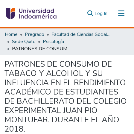
(current)
Log In
Communities & Collections
Home
Pregrado
Facultad de Ciencias Sociales y Humanas
All of DSpace
Sede Quito
Psicología
PATRONES DE CONSUMO DE TABACO Y ALCOHOL Y SU INFLUENCIA EN EL RENDIMIENTO ACADÉMICO DE ESTUDIANTES DE BACHILLERATO DEL COLEGIO EXPERIMENTAL JUAN PIO MONTUFAR, DURANTE EL AÑO 2018.
Statistics
Estadísticas Externas
PATRONES DE CONSUMO DE
TABACO Y ALCOHOL Y SU
INFLUENCIA EN EL RENDIMIENTO
ACADÉMICO DE ESTUDIANTES
DE BACHILLERATO DEL COLEGIO
EXPERIMENTAL JUAN PIO
MONTUFAR, DURANTE EL AÑO
2018.