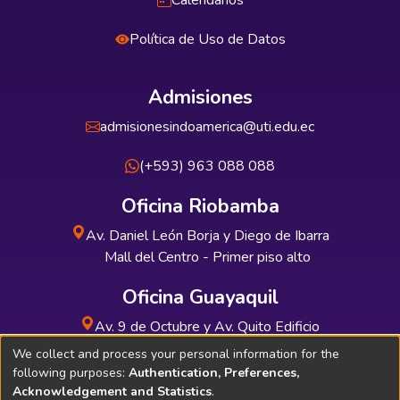
Calendarios
Política de Uso de Datos
Admisiones
admisionesindoamerica@uti.edu.ec
(+593) 963 088 088
Oficina Riobamba
Av. Daniel León Borja y Diego de Ibarra
Mall del Centro - Primer piso alto
Oficina Guayaquil
Av. 9 de Octubre y Av. Quito Edificio
INDUAUTO - Planta baja
We collect and process your personal information for the
following purposes:
Authentication, Preferences,
Acknowledgement and Statistics
.