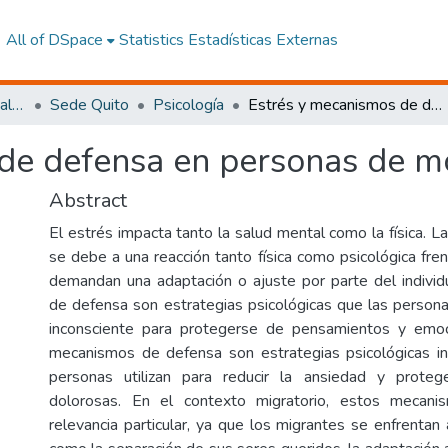
All of DSpace
Statistics
Estadísticas Externas
Facultad de Ciencias Sociales y Humanas
Sede Quito
Psicología
Estrés y mecanismos de defensa en personas de movilidad humana
 de defensa en personas de m
Abstract
El estrés impacta tanto la salud mental como la física. La
se debe a una reacción tanto física como psicológica fre
demandan una adaptación o ajuste por parte del indivi
de defensa son estrategias psicológicas que las persona
inconsciente para protegerse de pensamientos y emoc
mecanismos de defensa son estrategias psicológicas in
personas utilizan para reducir la ansiedad y prote
dolorosas. En el contexto migratorio, estos mecani
relevancia particular, ya que los migrantes se enfrentan