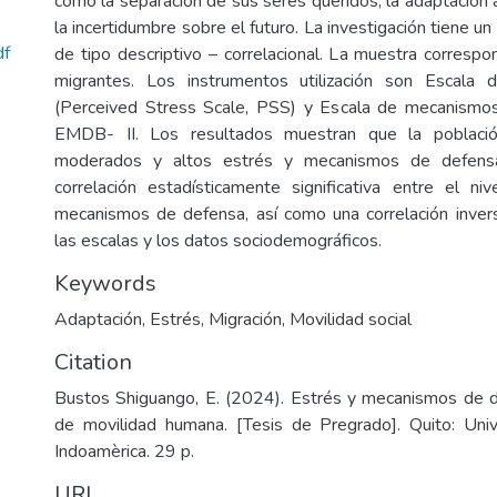
como la separación de sus seres queridos, la adaptación 
la incertidumbre sobre el futuro. La investigación tiene un
f
de tipo descriptivo – correlacional. La muestra corres
migrantes. Los instrumentos utilización son Escala 
(Perceived Stress Scale, PSS) y Escala de mecanismo
EMDB- II. Los resultados muestran que la població
moderados y altos estrés y mecanismos de defensa
correlación estadísticamente significativa entre el n
mecanismos de defensa, así como una correlación inversa
las escalas y los datos sociodemográficos.
Keywords
Adaptación
,
Estrés
,
Migración
,
Movilidad social
Citation
Bustos Shiguango, E. (2024). Estrés y mecanismos de 
de movilidad humana. [Tesis de Pregrado]. Quito: Univ
Indoamèrica. 29 p.
URI