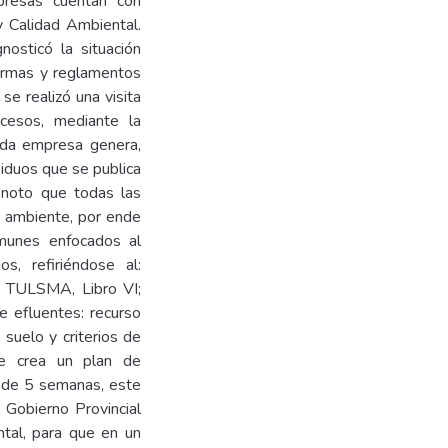
presas cuentan con
y Calidad Ambiental.
nosticó la situación
normas y reglamentos
se realizó una visita
cesos, mediante la
cada empresa genera,
siduos que se publica
enoto que todas las
o ambiente, por ende
omunes enfocados al
, refiriéndose al:
, TULSMA, Libro VI;
 efluentes: recurso
suelo y criterios de
se crea un plan de
o de 5 semanas, este
 Gobierno Provincial
tal, para que en un