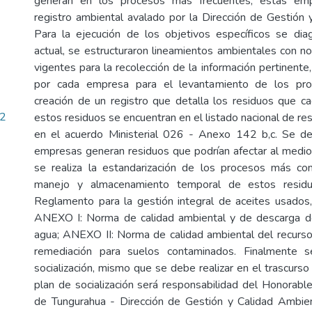
generan en los procesos más frecuentes, estas em
registro ambiental avalado por la Dirección de Gestión 
Para la ejecución de los objetivos específicos se diag
actual, se estructuraron lineamientos ambientales con 
vigentes para la recolección de la información pertinente, 
por cada empresa para el levantamiento de los pro
creación de un registro que detalla los residuos que 
62
estos residuos se encuentran en el listado nacional de re
en el acuerdo Ministerial 026 - Anexo 142 b,c. Se d
empresas generan residuos que podrían afectar al medi
se realiza la estandarización de los procesos más c
manejo y almacenamiento temporal de estos residuos
Reglamento para la gestión integral de aceites usados
ANEXO I: Norma de calidad ambiental y de descarga de
agua; ANEXO II: Norma de calidad ambiental del recurso 
remediación para suelos contaminados. Finalmente 
socialización, mismo que se debe realizar en el trascurs
plan de socialización será responsabilidad del Honorable
de Tungurahua - Dirección de Gestión y Calidad Ambien