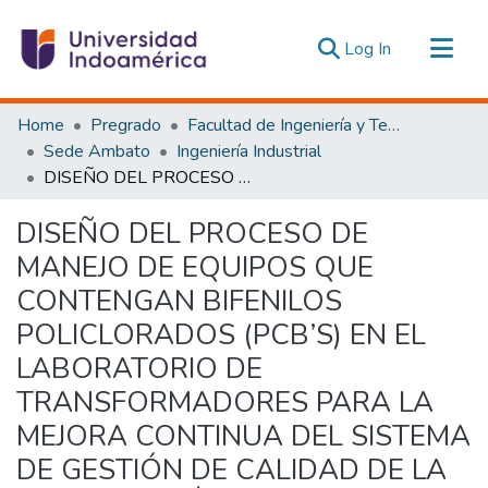
(current)
Log In
Communities & Collections
Home
Pregrado
Facultad de Ingeniería y Tecnologías de la Información y la Comunicación
All of DSpace
Sede Ambato
Ingeniería Industrial
DISEÑO DEL PROCESO DE MANEJO DE EQUIPOS QUE CONTENGAN BIFENILOS POLICLORADOS (PCB’S) EN EL LABORATORIO DE TRANSFORMADORES PARA LA MEJORA CONTINUA DEL SISTEMA DE GESTIÓN DE CALIDAD DE LA EMPRESA ELÉCTRICA QUITO”
Statistics
Estadísticas Externas
DISEÑO DEL PROCESO DE
MANEJO DE EQUIPOS QUE
CONTENGAN BIFENILOS
POLICLORADOS (PCB’S) EN EL
LABORATORIO DE
TRANSFORMADORES PARA LA
MEJORA CONTINUA DEL SISTEMA
DE GESTIÓN DE CALIDAD DE LA