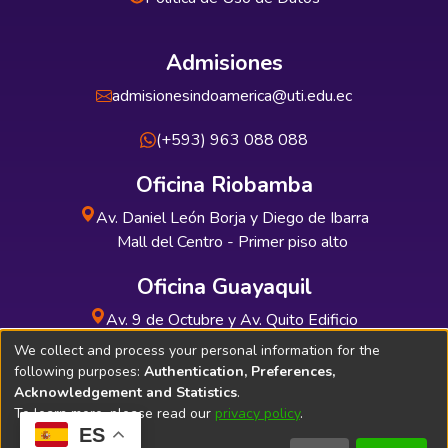
Admisiones
admisionesindoamerica@uti.edu.ec
(+593) 963 088 088
Oficina Riobamba
Av. Daniel León Borja y Diego de Ibarra
Mall del Centro - Primer piso alto
Oficina Guayaquil
Av. 9 de Octubre y Av. Quito Edificio
INDUAUTO - Planta baja
We collect and process your personal information for the
following purposes:
Authentication, Preferences,
Acknowledgement and Statistics
.
To learn more, please read our
privacy policy
.
ES
Soporte Técnico
Bibliolatino.com