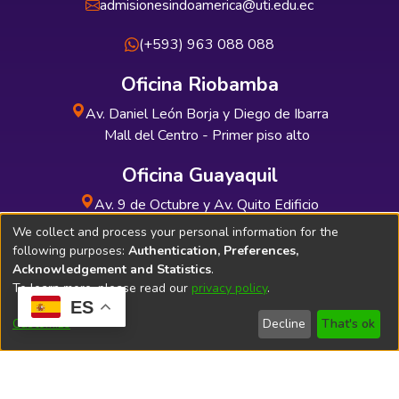
admisionesindoamerica@uti.edu.ec
(+593) 963 088 088
Oficina Riobamba
Av. Daniel León Borja y Diego de Ibarra
Mall del Centro - Primer piso alto
Oficina Guayaquil
Av. 9 de Octubre y Av. Quito Edificio
INDUAUTO - Planta baja
We collect and process your personal information for the
following purposes:
Authentication, Preferences,
Acknowledgement and Statistics
.
To learn more, please read our
privacy policy
.
ES
Soporte Técnico
Bibliolatino.com
Customize
Decline
That's ok