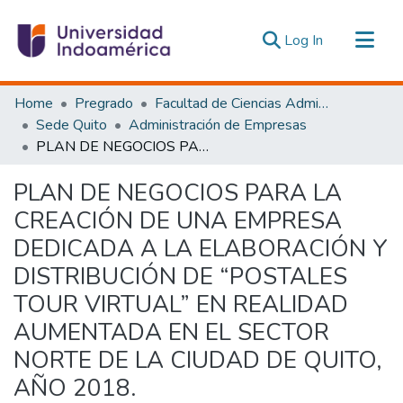
(current)
Log In
Communities & Collections
Home
Pregrado
Facultad de Ciencias Administrativas y Económicas
All of DSpace
Sede Quito
Administración de Empresas
PLAN DE NEGOCIOS PARA LA CREACIÓN DE UNA EMPRESA DEDICADA A LA ELABORACIÓN Y DISTRIBUCIÓN DE “POSTALES TOUR VIRTUAL” EN REALIDAD AUMENTADA EN EL SECTOR NORTE DE LA CIUDAD DE QUITO, AÑO 2018.
Statistics
Estadísticas Externas
PLAN DE NEGOCIOS PARA LA
CREACIÓN DE UNA EMPRESA
DEDICADA A LA ELABORACIÓN Y
DISTRIBUCIÓN DE “POSTALES
TOUR VIRTUAL” EN REALIDAD
AUMENTADA EN EL SECTOR
NORTE DE LA CIUDAD DE QUITO,
AÑO 2018.