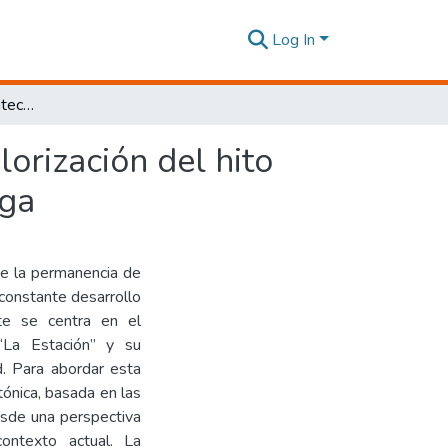
Log In
Integración urbano-arquitectónica a través de la valorización del hito patrimonial de La Estación en la ciudad de Latacunga
lorización del hito
nga
te la permanencia de
 constante desarrollo
te se centra en el
“La Estación” y su
d. Para abordar esta
ónica, basada en las
esde una perspectiva
ontexto actual. La