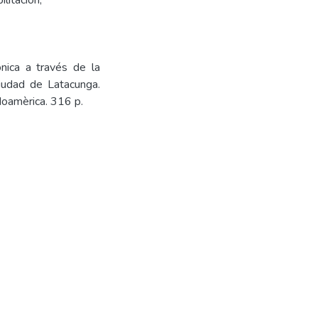
ilitación
,
ónica a través de la
ciudad de Latacunga.
doamèrica. 316 p.