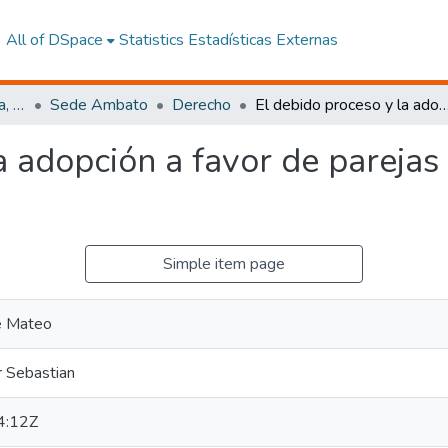
All of DSpace
Statistics
Estadísticas Externas
Facultad de Jurisprudencia, Ciencias Políticas y Económicas
Sede Ambato
Derecho
El debido proceso y la adopción a favor de parejas homoparenta
la adopción a favor de pareja
Simple item page
ge Mateo
r Sebastian
4:12Z