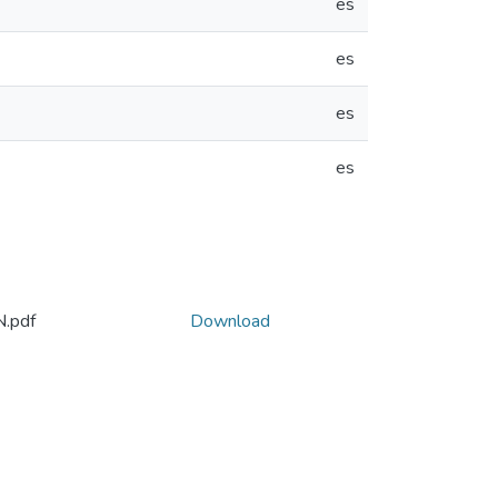
es
es
es
es
.pdf
Download