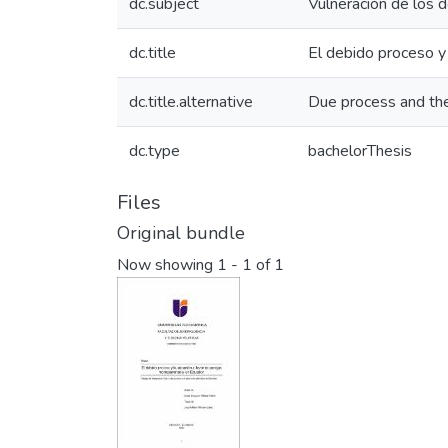
dc.subject
Vulneración de los 
dc.title
El debido proceso y
dc.title.alternative
Due process and the
dc.type
bachelorThesis
Files
Original bundle
Now showing
1 - 1 of 1