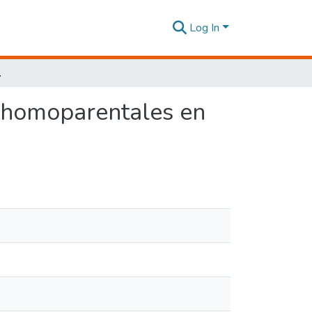
Log In
les en Ecuador
s homoparentales en