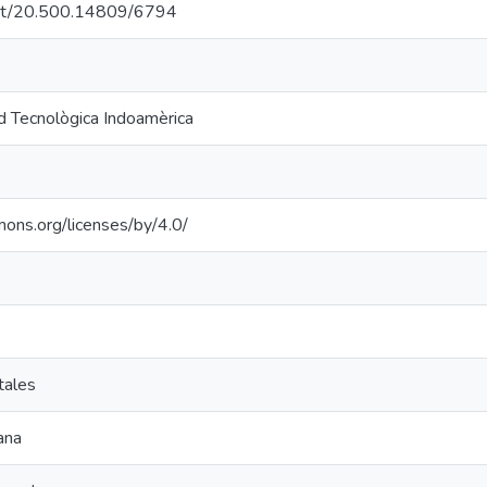
.net/20.500.14809/6794
d Tecnològica Indoamèrica
mons.org/licenses/by/4.0/
tales
ana