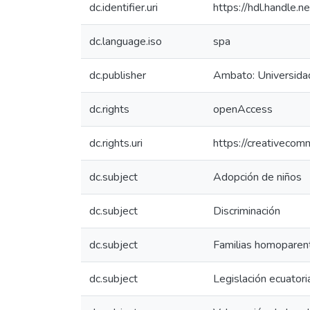
dc.identifier.uri
https://hdl.handle
dc.language.iso
spa
dc.publisher
Ambato: Universida
dc.rights
openAccess
dc.rights.uri
https://creativecom
dc.subject
Adopción de niños
dc.subject
Discriminación
dc.subject
Familias homoparen
dc.subject
Legislación ecuatori