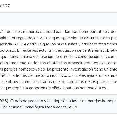
4:12Z
ión de niños menores de edad para familias homoparentales, dent
dido ser regulado, en vista a que sigue siendo discriminatorio p
scencia (2015) estipula que los niños, niñas y adolescentes tien
iológico. En este aspecto, la investigación se centra en el objetiv
 que deriva en una vulneración de derechos constitucionales como
el mismo sexo, dados los obstáculos procedimentales existente
las parejas homosexuales. La presente investigación tiene un enf
tético, además del método inductivo, los cuales ayudaron a anali
ue, se obtuvo como resultados que los derechos de las parejas h
iva que regule la adopción de niños a parejas homosexuales.
(2023). El debido proceso y la adopción a favor de parejas homop
Universidad Tecnològica Indoamèrica. 25 p.