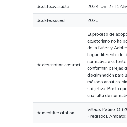
dc.date.available
2024-06-27T17:5
dc.date.issued
2023
El proceso de adopc
ecuatoriano no ha po
de la Niñez y Adole
hogar diferente del b
normativa existente
dc.description.abstract
conforman parejas d
discriminación para 
método analítico-sin
subjetiva. Por lo q
una falta de normat
Villacis Patiño, O. 
dc.identifier.citation
Pregrado]. Ambato: 