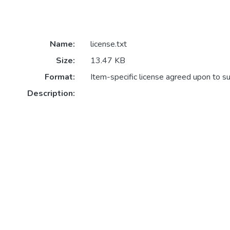
Name:
license.txt
Size:
13.47 KB
Format:
Item-specific license agreed upon to s
Description: