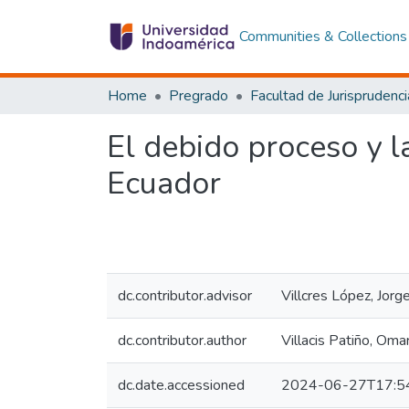
Communities & Collections
Home
Pregrado
El debido proceso y 
Ecuador
dc.contributor.advisor
Villcres López, Jor
dc.contributor.author
Villacis Patiño, Oma
dc.date.accessioned
2024-06-27T17:5