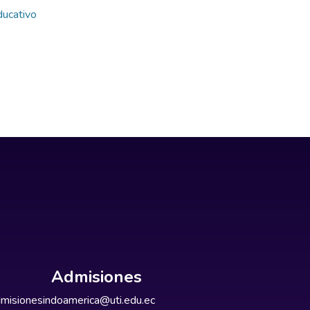
ducativo
Admisiones
misionesindoamerica@uti.edu.ec