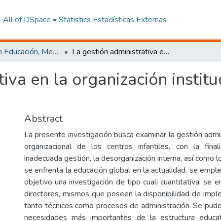
All of DSpace
Statistics
Estadísticas Externas
Maestría en Educación, Mención Innovación y Liderazgo Educativo
La gestión administrativa en la organización institucional de centros infantiles
iva en la organización institu
Abstract
La presente investigación busca examinar la gestión admini
organizacional de los centros infantiles, con la fina
inadecuada gestión, la desorganización interna, así como l
se enfrenta la educación global en la actualidad, se empl
objetivo una investigación de tipo cuali cuantitativa; se 
directores, mismos que poseen la disponibilidad de impl
tanto técnicos como procesos de administración. Se pudo 
necesidades más importantes de la estructura educa