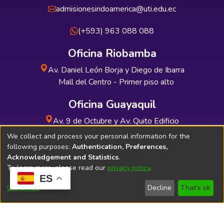
admisionesindoamerica@uti.edu.ec
(+593) 963 088 088
Oficina Riobamba
Av. Daniel León Borja y Diego de Ibarra
Mall del Centro - Primer piso alto
Oficina Guayaquil
Av. 9 de Octubre y Av. Quito Edificio
INDUAUTO - Planta baja
We collect and process your personal information for the
following purposes:
Authentication, Preferences,
Acknowledgement and Statistics
.
To learn more, please read our
privacy policy
.
ES
Soporte Técnico
Bibliolatino.com
Customize
Decline
That's ok