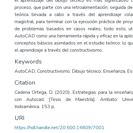
el aprendizaje del dibujo técnico es más significativo 
proceso, que parte con una retroalimentación, seguida d
teórica llevada a cabo a través del aprendizaje cola
magistral, para terminar con la ejecución práctica de proy
de problemas basados en casos reales; todo esto, uti
AutoCAD como una herramienta rápida y eficaz en la aplic
conceptos básicos asimilados en el estudio teórico; lo q
el aprendizaje a través del constructivismo.
Keywords
AutoCAD
,
Constructivismo
,
Dibujo técnico
,
Enseñanza
,
Es
Citation
Cadena Ortega, D. (2020). Estrategias para la enseñanz
con Autocad. [Tesis de Maestría]. Ambato: Univer
Indoamèrica. 153 p.
URI
https://hdl.handle.net/20.500.14809/7001