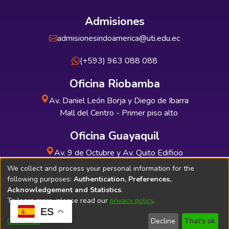
Admisiones
admisionesindoamerica@uti.edu.ec
(+593) 963 088 088
Oficina Riobamba
Av. Daniel León Borja y Diego de Ibarra
Mall del Centro - Primer piso alto
Oficina Guayaquil
Av. 9 de Octubre y Av. Quito Edificio
INDUAUTO - Planta baja
We collect and process your personal information for the
following purposes:
Authentication, Preferences,
Acknowledgement and Statistics
.
To learn more, please read our
privacy policy
.
ES
Soporte Técnico
Bibliolatino.com
Customize
Decline
That's ok