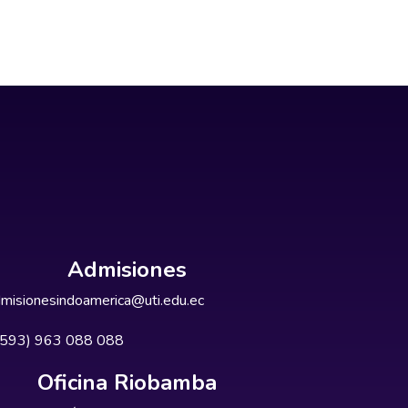
Admisiones
misionesindoamerica@uti.edu.ec
+593) 963 088 088
Oficina Riobamba