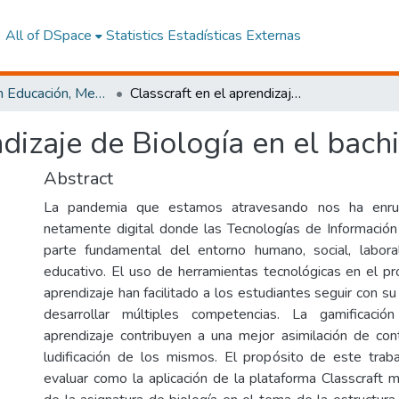
All of DSpace
Statistics
Estadísticas Externas
Maestría en Educación, Mención Pedagogía en Entornos Digitales
Classcraft en el aprendizaje de Biología en el bachillerato
dizaje de Biología en el bachi
Abstract
La pandemia que estamos atravesando nos ha enr
netamente digital donde las Tecnologías de Informació
parte fundamental del entorno humano, social, labo
educativo. El uso de herramientas tecnológicas en el 
aprendizaje han facilitado a los estudiantes seguir con s
desarrollar múltiples competencias. La gamificaci
aprendizaje contribuyen a una mejor asimilación de co
ludificación de los mismos. El propósito de este traba
evaluar como la aplicación de la plataforma Classcraft m