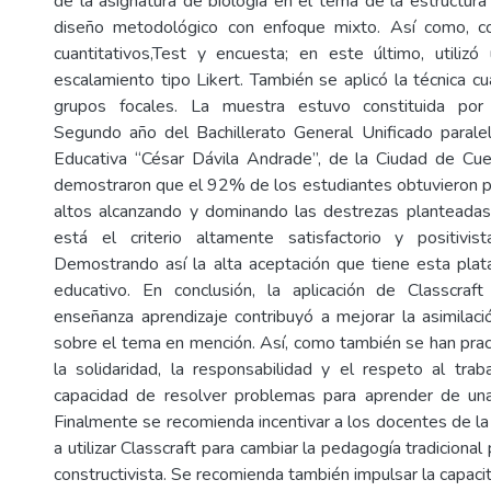
de la asignatura de biología en el tema de la estructura c
diseño metodológico con enfoque mixto. Así como, c
cuantitativos,Test y encuesta; en este último, utilizó
escalamiento tipo Likert. También se aplicó la técnica cua
grupos focales. La muestra estuvo constituida por
Segundo año del Bachillerato General Unificado parale
Educativa “César Dávila Andrade”, de la Ciudad de Cue
demostraron que el 92% de los estudiantes obtuvieron 
altos alcanzando y dominando las destrezas planteadas
está el criterio altamente satisfactorio y positivis
Demostrando así la alta aceptación que tiene esta pla
educativo. En conclusión, la aplicación de Classcra
enseñanza aprendizaje contribuyó a mejorar la asimilac
sobre el tema en mención. Así, como también se han pra
la solidaridad, la responsabilidad y el respeto al tra
capacidad de resolver problemas para aprender de u
Finalmente se recomienda incentivar a los docentes de 
a utilizar Classcraft para cambiar la pedagogía tradicional
constructivista. Se recomienda también impulsar la capac