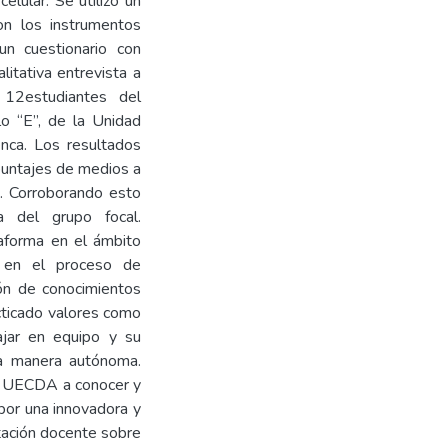
elular. Se utilizó un
on los instrumentos
 un cuestionario con
litativa entrevista a
 12estudiantes del
lo “E”, de la Unidad
nca. Los resultados
puntajes de medios a
. Corroborando esto
ta del grupo focal.
taforma en el ámbito
ft en el proceso de
ión de conocimientos
cticado valores como
bajar en equipo y su
na manera autónoma.
la UECDA a conocer y
 por una innovadora y
itación docente sobre