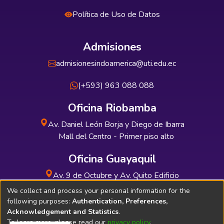
Política de Uso de Datos
Admisiones
admisionesindoamerica@uti.edu.ec
(+593) 963 088 088
Oficina Riobamba
Av. Daniel León Borja y Diego de Ibarra
Mall del Centro - Primer piso alto
Oficina Guayaquil
Av. 9 de Octubre y Av. Quito Edificio
INDUAUTO - Planta baja
We collect and process your personal information for the
following purposes:
Authentication, Preferences,
Acknowledgement and Statistics
.
To learn more, please read our
privacy policy
.