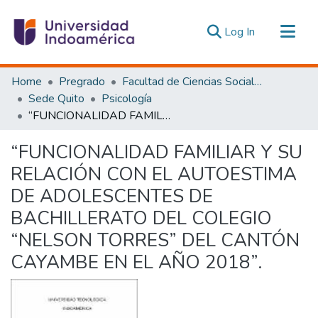
(current)
Log In
Communities & Collections
Home
Pregrado
Facultad de Ciencias Sociales y Humanas
All of DSpace
Sede Quito
Psicología
“FUNCIONALIDAD FAMILIAR Y SU RELACIÓN CON EL AUTOESTIMA DE ADOLESCENTES DE BACHILLERATO DEL COLEGIO “NELSON TORRES” DEL CANTÓN CAYAMBE EN EL AÑO 2018”.
Statistics
Estadísticas Externas
“FUNCIONALIDAD FAMILIAR Y SU
RELACIÓN CON EL AUTOESTIMA
DE ADOLESCENTES DE
BACHILLERATO DEL COLEGIO
“NELSON TORRES” DEL CANTÓN
CAYAMBE EN EL AÑO 2018”.