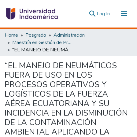
(current)
Log In
Communities & Collections
Home
Posgrado
Administración
All of DSpace
Maestría en Gestión de Proyectos Socioproductivos
“EL MANEJO DE NEUMÁTICOS FUERA DE USO EN LOS PROCESOS OPERATIVOS Y LOGÍSTICOS DE LA FUERZA AÉREA ECUATORIANA Y SU INCIDENCIA EN LA DISMINUCIÓN DE LA CONTAMINACIÓN AMBIENTAL APLICANDO LA NORMATIVA AMBIENTAL NACIONAL VIGENTE EN EL PERIODO 2013 - 2016.”
Statistics
Estadísticas Externas
“EL MANEJO DE NEUMÁTICOS
FUERA DE USO EN LOS
PROCESOS OPERATIVOS Y
LOGÍSTICOS DE LA FUERZA
AÉREA ECUATORIANA Y SU
INCIDENCIA EN LA DISMINUCIÓN
DE LA CONTAMINACIÓN
AMBIENTAL APLICANDO LA