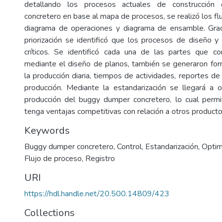
detallando los procesos actuales de construcción
concretero en base al mapa de procesos, se realizó los fl
diagrama de operaciones y diagrama de ensamble. Grac
priorización se identificó que los procesos de diseño 
críticos. Se identificó cada una de las partes que c
mediante el diseño de planos, también se generaron for
la producción diaria, tiempos de actividades, reportes d
producción. Mediante la estandarización se llegará a o
producción del buggy dumper concretero, lo cual permi
tenga ventajas competitivas con relación a otros product
Keywords
Buggy dumper concretero
,
Control
,
Estandarización
,
Optim
Flujo de proceso
,
Registro
URI
https://hdl.handle.net/20.500.14809/423
Collections