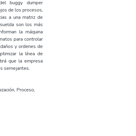
 del buggy dumper
ujos de los procesos,
ias a una matriz de
y suelda son los más
onforman la máquina
matos para controlar
e daños y ordenes de
ptimizar la línea de
tirá que la empresa
os semejantes.
ización
,
Proceso
,