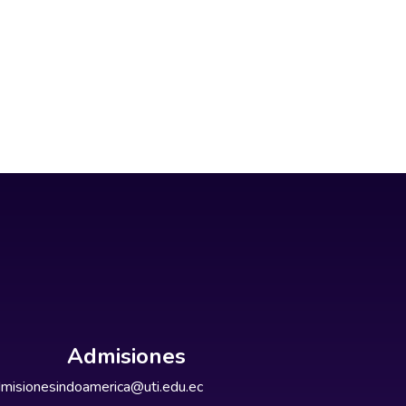
Admisiones
misionesindoamerica@uti.edu.ec