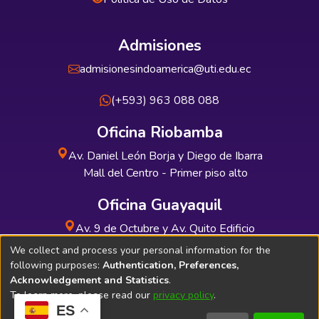
Admisiones
admisionesindoamerica@uti.edu.ec
(+593) 963 088 088
Oficina Riobamba
Av. Daniel León Borja y Diego de Ibarra
Mall del Centro - Primer piso alto
Oficina Guayaquil
Av. 9 de Octubre y Av. Quito Edificio
INDUAUTO - Planta baja
We collect and process your personal information for the
following purposes:
Authentication, Preferences,
Acknowledgement and Statistics
.
To learn more, please read our
privacy policy
.
ES
Soporte Técnico
Bibliolatino.com