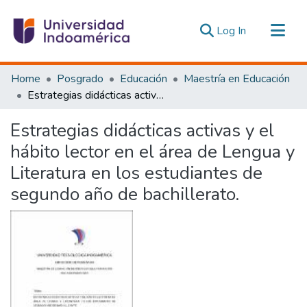
(current)
Log In
Communities & Collections
Home
Posgrado
Educación
Maestría en Educación
All of DSpace
Estrategias didácticas activas y el hábito lector en el área de Lengua y Literatura en los estudiantes de segundo año de bachillerato.
Statistics
Estrategias didácticas activas y el
Estadísticas Externas
hábito lector en el área de Lengua y
Literatura en los estudiantes de
segundo año de bachillerato.