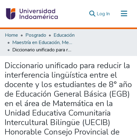
(current)
Log In
Communities & Collections
Home
Posgrado
Educación
All of DSpace
Maestría en Educación, Mención Innovación y Liderazgo Educativo
Diccionario unificado para reducir la interferencia lingüística entre el docente y los estudiantes de 8° año de Educación General Básica (EGB) en el área de Matemática en la Unidad Educativa Comunitaria Intercultural Bilingüe (UECIB) Honorable Consejo Provincial de Napo
Statistics
Estadísticas Externas
Diccionario unificado para reducir la
interferencia lingüística entre el
docente y los estudiantes de 8° año
de Educación General Básica (EGB)
en el área de Matemática en la
Unidad Educativa Comunitaria
Intercultural Bilingüe (UECIB)
Honorable Consejo Provincial de