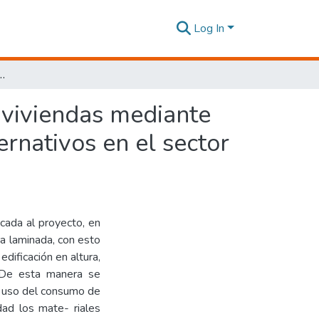
Log In
 mediante la sustitución de materiales convencionales por alternativos en el sector Iñaquito,Quito, 2022.
 viviendas mediante
ernativos en el sector
icada al proyecto, en
ra laminada, con esto
dificación en altura,
. De esta manera se
el uso del consumo de
dad los mate- riales