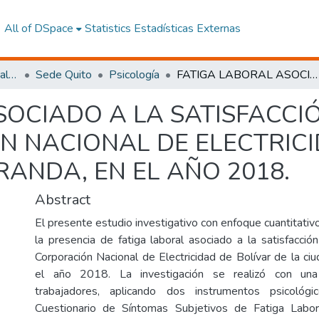
All of DSpace
Statistics
Estadísticas Externas
Facultad de Ciencias Sociales y Humanas
Sede Quito
Psicología
FATIGA LABORAL ASOCIADO A LA SATISFACCIÓN EN EL TRABAJO EN LA CORPORACIÓN NACIONAL DE ELECTRICIDAD DE BOLÍVAR EN LA CIUDAD DE GUARANDA, EN EL AÑO 2018.
SOCIADO A LA SATISFACCI
N NACIONAL DE ELECTRICI
ANDA, EN EL AÑO 2018.
Abstract
El presente estudio investigativo con enfoque cuantitativo
la presencia de fatiga laboral asociado a la satisfacció
Corporación Nacional de Electricidad de Bolívar de la ci
el año 2018. La investigación se realizó con u
trabajadores, aplicando dos instrumentos psicológi
Cuestionario de Síntomas Subjetivos de Fatiga Labor