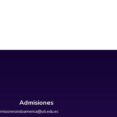
Admisiones
misionesindoamerica@uti.edu.ec