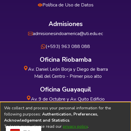
Política de Uso de Datos
Admisiones
admisionesindoamerica@uti.edu.ec
(+593) 963 088 088
Oficina Riobamba
Av. Daniel León Borja y Diego de Ibarra
Mall del Centro - Primer piso alto
Oficina Guayaquil
Av. 9 de Octubre y Av. Quito Edificio
INDUAUTO - Planta baja
We collect and process your personal information for the
following purposes:
Authentication, Preferences,
Acknowledgement and Statistics
.
To learn more, please read our
privacy policy
.