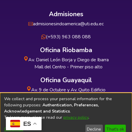
Admisiones
admisionesindoamerica@uti.edu.ec
(+593) 963 088 088
Oficina Riobamba
Av. Daniel León Borja y Diego de Ibarra
Mall del Centro - Primer piso alto
Oficina Guayaquil
Av. 9 de Octubre y Av. Quito Edificio
INDUAUTO - Planta baja
We collect and process your personal information for the
following purposes:
Authentication, Preferences,
Acknowledgement and Statistics
.
To learn more, please read our
privacy policy
.
ES
Soporte Técnico
Bibliolatino.com
Customize
Decline
That's ok