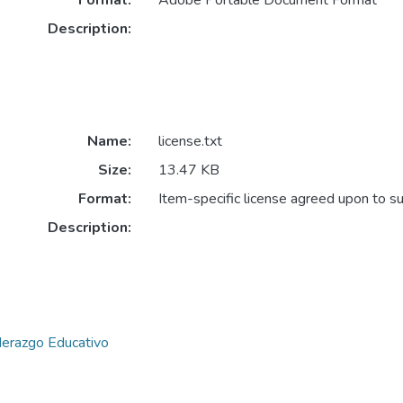
Format:
Adobe Portable Document Format
Description:
Name:
license.txt
Size:
13.47 KB
Format:
Item-specific license agreed upon to s
Description:
derazgo Educativo