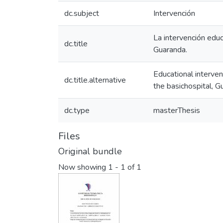
dc.subject
Intervención
La intervención educ
dc.title
Guaranda.
Educational interven
dc.title.alternative
the basichospital, G
dc.type
masterThesis
Files
Original bundle
Now showing
1 - 1 of 1