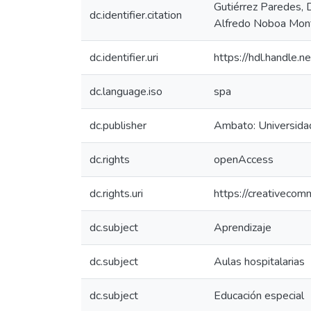
Gutiérrez Paredes, D
dc.identifier.citation
Alfredo Noboa Monte
dc.identifier.uri
https://hdl.handle
dc.language.iso
spa
dc.publisher
Ambato: Universida
dc.rights
openAccess
dc.rights.uri
https://creativecom
dc.subject
Aprendizaje
dc.subject
Aulas hospitalarias
dc.subject
Educación especial