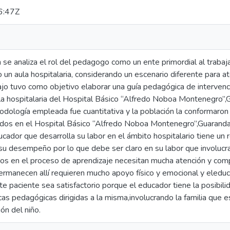
6:47Z
 se analiza el rol del pedagogo como un ente primordial al trabaja
o un aula hospitalaria, considerando un escenario diferente para a
ajo tuvo como objetivo elaborar una guía pedagógica de intervenc
ula hospitalaria del Hospital Básico “Alfredo Noboa Montenegro”
odología empleada fue cuantitativa y la población la conformaron
dos en el Hospital Básico “Alfredo Noboa Montenegro”,Guaranda,
cador que desarrolla su labor en el ámbito hospitalario tiene un r
su desempeño por lo que debe ser claro en su labor que involucr
dos en el proceso de aprendizaje necesitan mucha atención y comp
rmanecen allí requieren mucho apoyo físico y emocional y eleduca
 paciente sea satisfactorio porque el educador tiene la posibilida
cas pedagógicas dirigidas a la misma,involucrando la familia que
ón del niño.