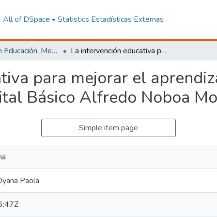
All of DSpace
Statistics
Estadísticas Externas
Maestría en Educación, Mención Innovación y Liderazgo Educativo
La intervención educativa para mejorar el aprendizaje en el aula hospitalaria del Hospital Básico Alfredo Noboa Montenegro, Guaranda.
tiva para mejorar el aprendiza
pital Básico Alfredo Noboa M
Simple item page
na
Dyana Paola
6:47Z