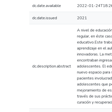
dc.date.available
2022-01-24T18:2
dc.date.issued
2021
A nivel de educación
regular, en éste cas
educativo.Este trab
aprendizaje en el a
innovadoras. La met
encontraban ingresa
dc.description.abstract
adolescentes. El edu
nuevo espacio para 
pacientes involucra
adolescentes que pe
mejoramiento de este
través de sus prácti
curación y recuperaci