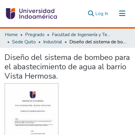
(current)
Log In
Communities & Collections
Home
Pregrado
Facultad de Ingeniería y Tecnologías de la Información y la Comunicación
All of DSpace
Sede Quito
Industrial
Diseño del sistema de bombeo para el abastecimiento de agua al barrio Vista Hermosa.
Statistics
Diseño del sistema de bombeo para
Estadísticas Externas
el abastecimiento de agua al barrio
Vista Hermosa.