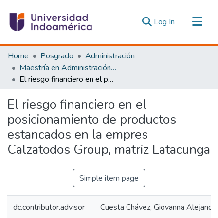
(current)
Log In
Communities & Collections
Home
Posgrado
Administración
All of DSpace
Maestría en Administración de Empresas con Mención en Innovación y Dirección Estratégica
El riesgo financiero en el posicionamiento de productos estancados en la empres Calzatodos Group, matriz Latacunga
Statistics
Estadísticas Externas
El riesgo financiero en el
posicionamiento de productos
estancados en la empres
Calzatodos Group, matriz Latacunga
Simple item page
dc.contributor.advisor
Cuesta Chávez, Giovanna Alejandr