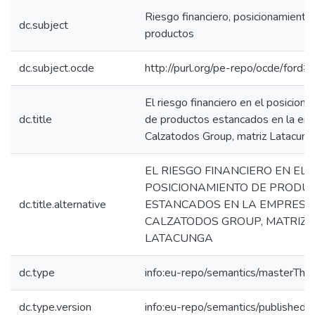
Riesgo financiero, posicionamiento,
dc.subject
productos
dc.subject.ocde
http://purl.org/pe-repo/ocde/ford#
El riesgo financiero en el posicion
dc.title
de productos estancados en la em
Calzatodos Group, matriz Latacung
EL RIESGO FINANCIERO EN EL
POSICIONAMIENTO DE PRODU
dc.title.alternative
ESTANCADOS EN LA EMPRESA
CALZATODOS GROUP, MATRIZ
LATACUNGA
dc.type
info:eu-repo/semantics/masterThes
dc.type.version
info:eu-repo/semantics/publishedV