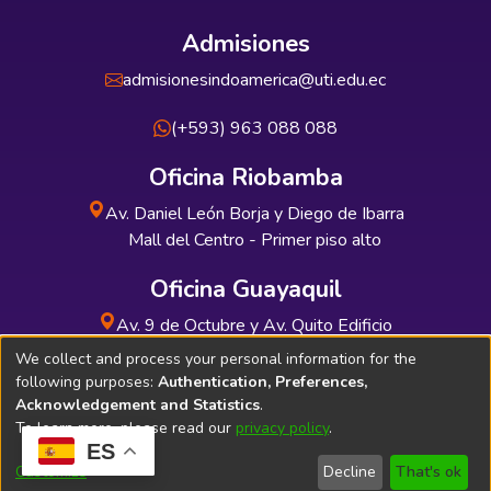
Admisiones
admisionesindoamerica@uti.edu.ec
(+593) 963 088 088
Oficina Riobamba
Av. Daniel León Borja y Diego de Ibarra
Mall del Centro - Primer piso alto
Oficina Guayaquil
Av. 9 de Octubre y Av. Quito Edificio
INDUAUTO - Planta baja
We collect and process your personal information for the
following purposes:
Authentication, Preferences,
Acknowledgement and Statistics
.
To learn more, please read our
privacy policy
.
ES
Soporte Técnico
Bibliolatino.com
Customize
Decline
That's ok