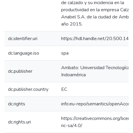
de calzado y su incidencia en la
productividad en la empresa Calza
Anabel S.A. de la ciudad de Ambat
año 2015.
dc.identifier.uri
https://hdl.handle.net/20.500.1
dc.language.iso
spa
Ambato: Universidad Tecnologíca
dc.publisher
Indoamérica
dc.publisher.country
EC
dc.rights
info:eu-repo/semantics/openAcces
https://creativecommons.org/licen
dc.rights.uri
nc-sa/4.0/