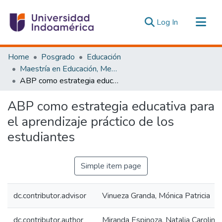
(current)
Log In
Communities & Collections
Home
Posgrado
Educación
All of DSpace
Maestría en Educación, Mención Innovación y Liderazgo Educativo
ABP como estrategia educativa para el aprendizaje práctico de los estudiantes
Statistics
Estadísticas Externas
ABP como estrategia educativa para
el aprendizaje práctico de los
estudiantes
Simple item page
dc.contributor.advisor
Vinueza Granda, Mónica Patricia
dc.contributor.author
Miranda Espinoza, Natalia Carolina