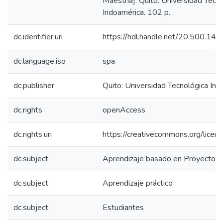
Maestría]. Quito: Universidad Tecn
Indoamérica. 102 p.
dc.identifier.uri
https://hdl.handle.net/20.500.1
dc.language.iso
spa
dc.publisher
Quito: Universidad Tecnológica In
dc.rights
openAccess
dc.rights.uri
https://creativecommons.org/licens
dc.subject
Aprendizaje basado en Proyectos
dc.subject
Aprendizaje práctico
dc.subject
Estudiantes