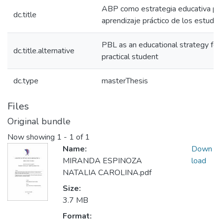
ABP como estrategia educativa pa
dc.title
aprendizaje práctico de los estudi
PBL as an educational strategy for
dc.title.alternative
practical student
dc.type
masterThesis
Files
Original bundle
Now showing
1 - 1 of 1
Name:
Down
MIRANDA ESPINOZA
load
NATALIA CAROLINA.pdf
Size:
3.7 MB
Format: